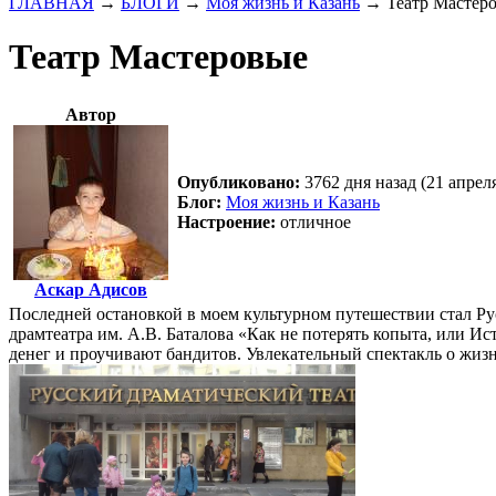
ГЛАВНАЯ
→
БЛОГИ
→
Моя жизнь и Казань
→
Театр Мастер
Театр Мастеровые
Автор
Опубликовано:
3762 дня назад (21 апрел
Блог:
Моя жизнь и Казань
Настроение:
отличное
Аскар Адисов
Последней остановкой в моем культурном путешествии стал Ру
драмтеатра им. А.В. Баталова «Как не потерять копыта, или Ис
денег и проучивают бандитов. Увлекательный спектакль о жизн