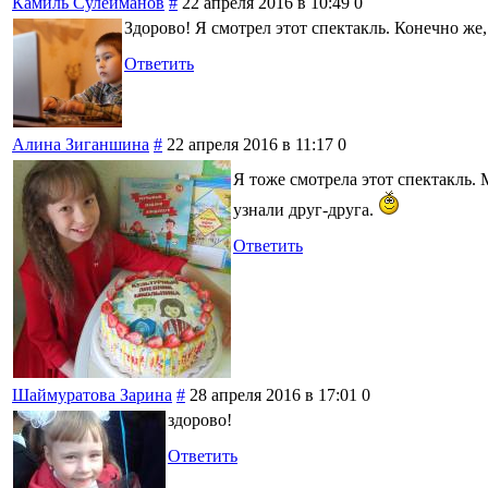
Камиль Сулейманов
#
22 апреля 2016 в 10:49
0
Здорово! Я смотрел этот спектакль. Конечно же,
Ответить
Алина Зиганшина
#
22 апреля 2016 в 11:17
0
Я тоже смотрела этот спектакль.
узнали друг-друга.
Ответить
Шаймуратова Зарина
#
28 апреля 2016 в 17:01
0
здорово!
Ответить