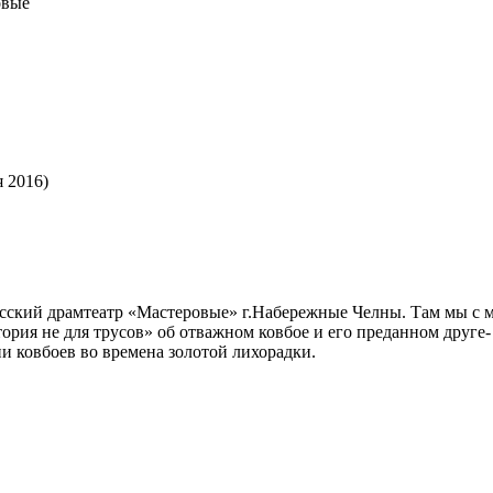
овые
я 2016)
сский драмтеатр «Мастеровые» г.Набережные Челны. Там мы с м
тория не для трусов» об отважном ковбое и его преданном друге
и ковбоев во времена золотой лихорадки.