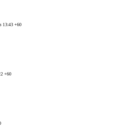
в 13:43
+60
22
+60
0