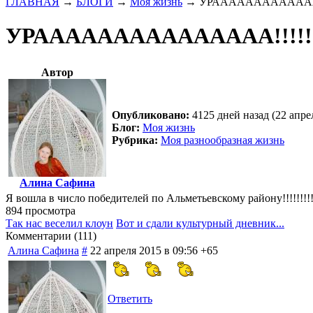
ГЛАВНАЯ
→
БЛОГИ
→
Моя жизнь
→
УРААААААААААААААА!
УРААААААААААААААА!!!!!!!
Автор
Опубликовано:
4125 дней назад (22 апре
Блог:
Моя жизнь
Рубрика:
Моя разнообразная жизнь
Алина Сафина
Я вошла в число победителей по Альметьевскому району!!!!!!!!!
894 просмотра
Так нас веселил клоун
Вот и сдали культурный дневник...
Комментарии (
111
)
Алина Сафина
#
22 апреля 2015 в 09:56
+65
Ответить