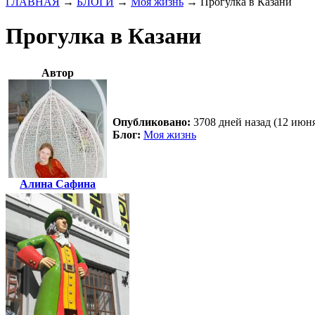
ГЛАВНАЯ
→
БЛОГИ
→
Моя жизнь
→
Прогулка в Казани
Прогулка в Казани
Автор
Опубликовано:
3708 дней назад (12 июня
Блог:
Моя жизнь
Алина Сафина