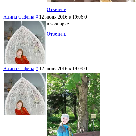
Ответить
Алина Сафина
#
12 июня 2016 в 19:06
0
в зоопарке
Ответить
Алина Сафина
#
12 июня 2016 в 19:09
0