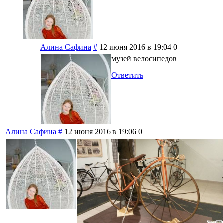
Алина Сафина
#
12 июня 2016 в 19:04
0
музей велосипедов
Ответить
Алина Сафина
#
12 июня 2016 в 19:06
0