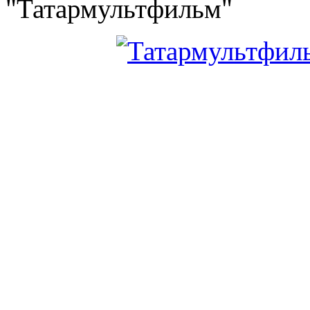
"Татармультфильм"