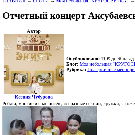
ГЛАВНАЯ
→
БЛОГИ
→
Моя небольшая "КРУГОСВЕТКА"
Отчетный концерт Аксубаевс
Автор
Опубликовано:
1199 дней назад 
Блог:
Моя небольшая "КРУГО
Рубрика:
Праздничные меропри
Ксения Чубурова
Ребята, многие из нас посещают разные секции, кружки, я то