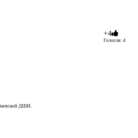
+4
Голосов: 4
убаевской ДШИ.