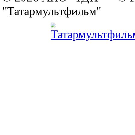
"Татармультфильм"