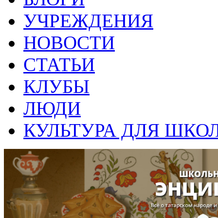
УЧРЕЖДЕНИЯ
НОВОСТИ
СТАТЬИ
КЛУБЫ
ЛЮДИ
КУЛЬТУРА ДЛЯ ШКО