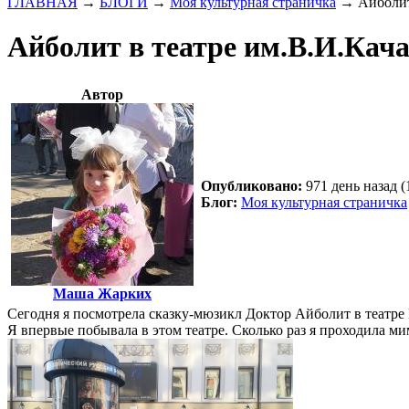
ГЛАВНАЯ
→
БЛОГИ
→
Моя культурная страничка
→
Айболит
Айболит в театре им.В.И.Кач
Автор
Опубликовано:
971 день назад (
Блог:
Моя культурная страничка
Маша Жарких
Сегодня я посмотрела сказку-мюзикл Доктор Айболит в театре
Я впервые побывала в этом театре. Сколько раз я проходила м