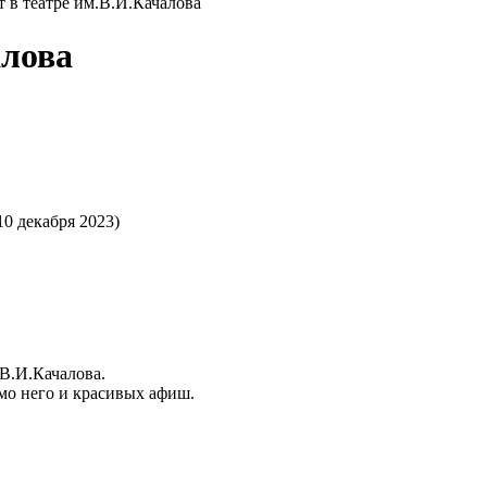
 в театре им.В.И.Качалова
алова
10 декабря 2023)
 В.И.Качалова.
имо него и красивых афиш.