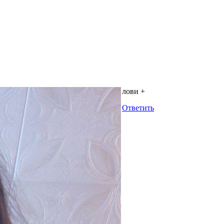
лови +
Ответить