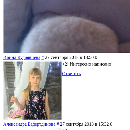
Ирина Кудрявцева
#
27 сентября 2018 в 13:50
0
+2! Интересно написано!
Ответить
Александра Бадертдинова
#
27 сентября 2018 в 15:32
0