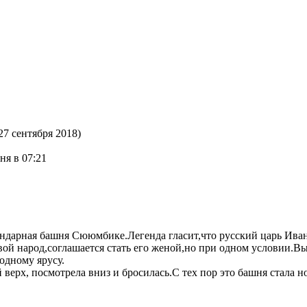
27 сентября 2018)
ня в 07:21
дарная башня Сююмбике.Легенда гласит,что русский царь Иван Г
свой народ,соглашается стать его женой,но при одном условии.
одному ярусу.
ерх, посмотрела вниз и бросилась.С тех пор это башня стала но