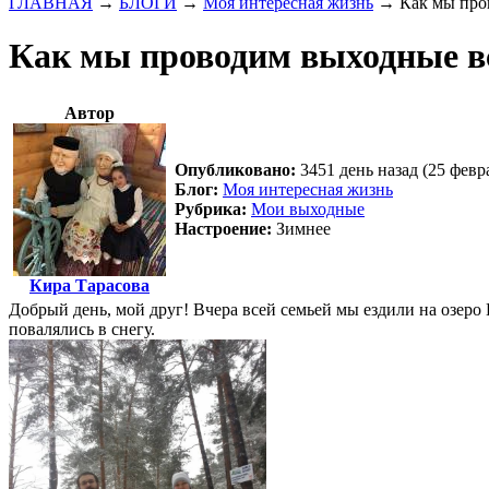
ГЛАВНАЯ
→
БЛОГИ
→
Моя интересная жизнь
→
Как мы про
Как мы проводим выходные в
Автор
Опубликовано:
3451 день назад (25 февр
Блог:
Моя интересная жизнь
Рубрика:
Мои выходные
Настроение:
Зимнее
Кира Тарасова
Добрый день, мой друг! Вчера всей семьей мы ездили на озеро 
повалялись в снегу.