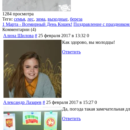
1284 просмотра
Теги:
семья
,
лес
,
зима
,
выходные
,
береза
1 Марта - Всемирный День Кошек!
Поздравление с праздником -
Комментарии (
4
)
Алина Шилова
#
25 февраля 2017 в 13:32
0
Как здорово, вы молодцы!
Ответить
Александр Лазарев
#
25 февраля 2017 в 15:27
0
Да, погода такая замечательная д
Ответить