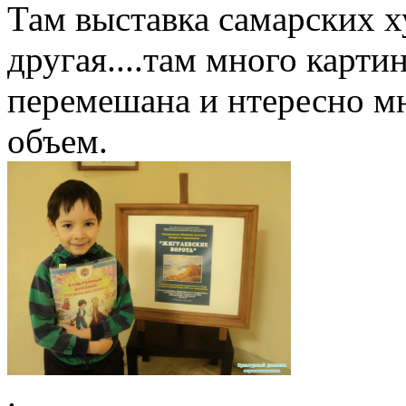
Там выставка самарских х
другая....там много карти
перемешана и нтересно мн
объем.
.