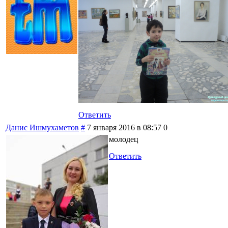
Ответить
Данис Ишмухаметов
#
7 января 2016 в 08:57
0
молодец
Ответить