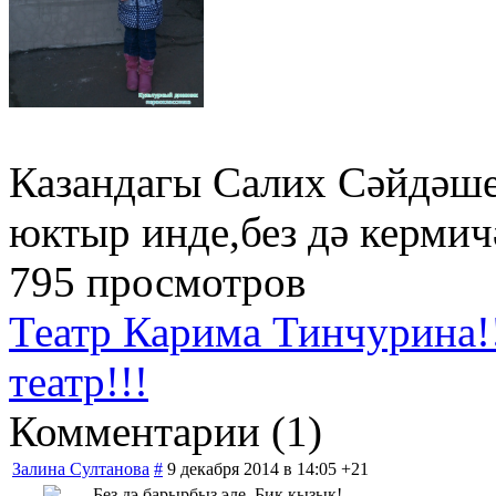
Казандагы Салих Сәйдәше
юктыр инде,без дә кермич
795 просмотров
Театр Карима Тинчурина!
театр!!!
Комментарии (
1
)
Залина Султанова
#
9 декабря 2014 в 14:05
+21
Без дэ барырбыз эле. Бик кызык!