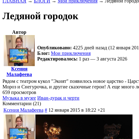
ГЛАВНАЯ
→
БЛОГИ
→
Мои приключения
→
Ледяной город
Ледяной городок
Автор
Опубликовано:
4225 дней назад (12 января 201
Блог:
Мои приключения
Редактировалось:
1 раз — 3 августа 2026
Ксения
Малафеева
Рядом с театром кукол "Экият" появилось новое царство - Царс
Мороз и Снегурочка, и другие сказочные герои! А еще много л
659 просмотров
Музыка в музее
Иван-дурак и черти
Комментарии (
21
)
Ксения Малафеева
#
12 января 2015 в 18:22
+21