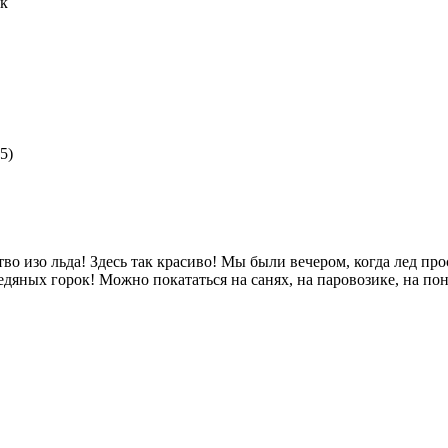
ок
5)
тво изо льда! Здесь так красиво! Мы были вечером, когда лед пр
едяных горок! Можно покататься на санях, на паровозике, на по