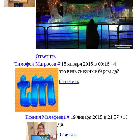
Ответить
Тимофей Матросов
#
15 января 2015 в 09:16
+4
это ведь снежные барсы да?
Ответить
Ксения Малафеева
#
19 января 2015 в 21:57
+18
Да!
Ответить