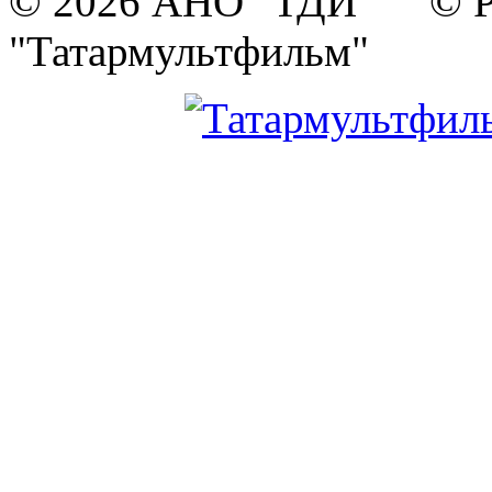
© 2026 АНО "ТДИ" © Р
"Татармультфильм"