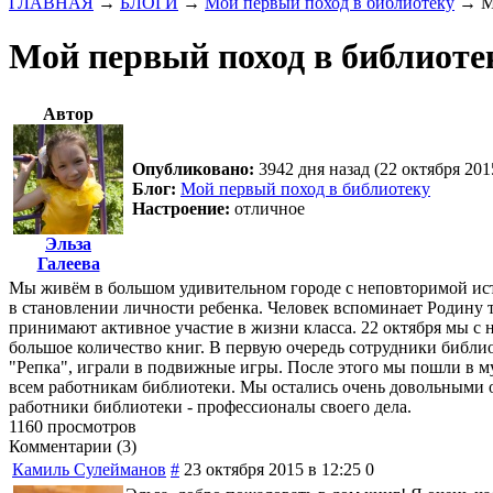
ГЛАВНАЯ
→
БЛОГИ
→
Мой первый поход в библиотеку
→
М
Мой первый поход в библиоте
Автор
Опубликовано:
3942 дня назад (22 октября 201
Блог:
Мой первый поход в библиотеку
Настроение:
отличное
Эльза
Галеева
Мы живём в большом удивительном городе с неповторимой ист
в становлении личности ребенка. Человек вспоминает Родину т
принимают активное участие в жизни класса. 22 октября мы с
большое количество книг. В первую очередь сотрудники библио
"Репка", играли в подвижные игры. После этого мы пошли в 
всем работникам библиотеки. Мы остались очень довольными о
работники библиотеки - профессионалы своего дела.
1160 просмотров
Комментарии (
3
)
Камиль Сулейманов
#
23 октября 2015 в 12:25
0