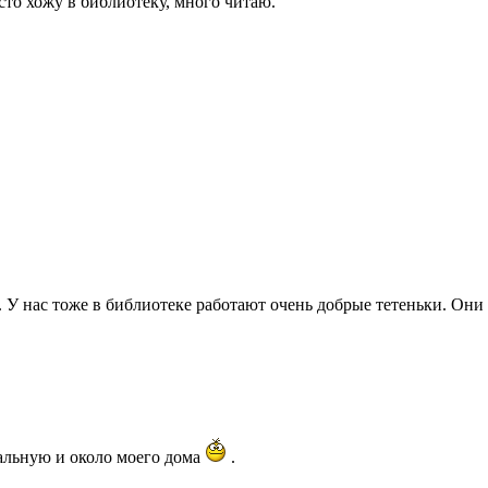
сто хожу в библиотеку, много читаю.
е. У нас тоже в библиотеке работают очень добрые тетеньки. Они
ральную и около моего дома
.