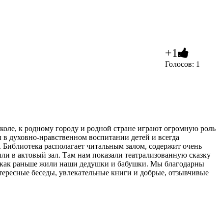
+1
Голосов: 1
оле, к родному городу и родной стране играют огромную роль
ы в духовно-нравственном воспитании детей и всегда
 Библиотека располагает читальным залом, содержит очень
ли в актовый зал. Там нам показали театрализованную сказку
и как раньше жили наши дедушки и бабушки. Мы благодарны
тересные беседы, увлекательные книги и добрые, отзывчивые