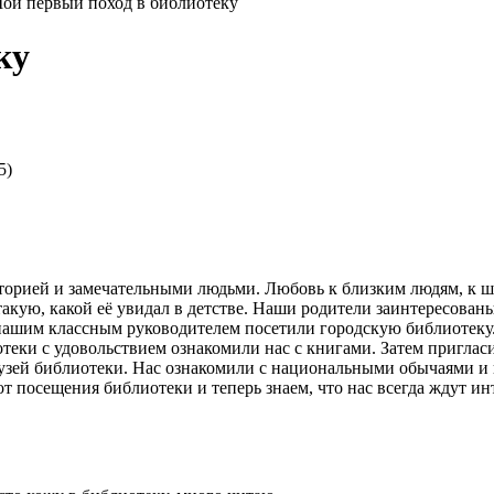
ой первый поход в библиотеку
ку
5)
орией и замечательными людьми. Любовь к близким людям, к шк
акую, какой её увидал в детстве. Наши родители заинтересован
 нашим классным руководителем посетили городскую библиотеку.
теки с удовольствием ознакомили нас с книгами. Затем пригласи
музей библиотеки. Нас ознакомили с национальными обычаями 
т посещения библиотеки и теперь знаем, что нас всегда ждут ин