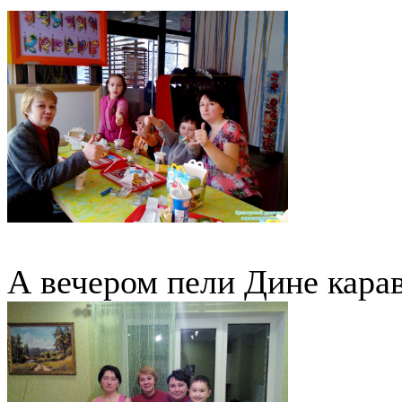
А вечером пели Дине карав