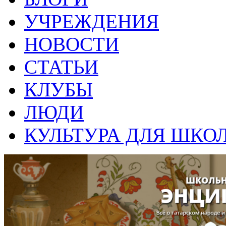
УЧРЕЖДЕНИЯ
НОВОСТИ
СТАТЬИ
КЛУБЫ
ЛЮДИ
КУЛЬТУРА ДЛЯ ШКО