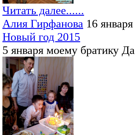
Читать далее......
Алия Гирфанова
16 января
Новый год 2015
5 января моему братику Да