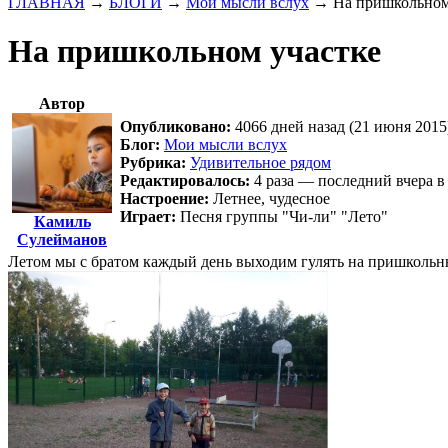
ГЛАВНАЯ
→
БЛОГИ
→
Мои мысли вслух
→
На пришкольном
На пришкольном участке
Автор
Опубликовано:
4066 дней назад (21 июня 2015
Блог:
Мои мысли вслух
Рубрика:
Удивительное рядом
Редактировалось:
4 раза — последний вчера в
Настроение:
Летнее, чудесное
Играет:
Песня группы "Чи-ли" "Лето"
Камиль
Сулейманов
Летом мы с братом каждый день выходим гулять на пришкольны