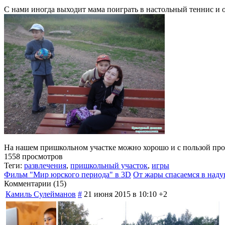
С нами иногда выходит мама поиграть в настольный теннис и о
На нашем пришкольном участке можно хорошо и с пользой прове
1558 просмотров
Теги:
развлечения
,
пришкольный участок
,
игры
Фильм "Мир юрского периода" в 3D
От жары спасаемся в наду
Комментарии (
15
)
Камиль Сулейманов
#
21 июня 2015 в 10:10
+2