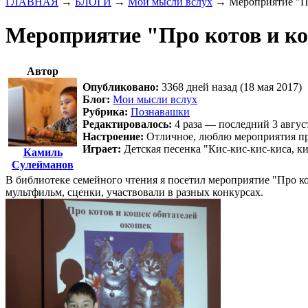
ГЛАВНАЯ
→
БЛОГИ
→
Мои мысли вслух
→
Мероприятие "Пр
Мероприятие "Про котов и ко
Автор
Опубликовано:
3368 дней назад (18 мая 2017)
Блог:
Мои мысли вслух
Рубрика:
Познавашки
Редактировалось:
4 раза — последний 3 авгус
Настроение:
Отличное, люблю мероприятия п
Играет:
Детская песенка "Кис-кис-кис-киса, ки
Камиль
Сулейманов
В библиотеке семейного чтения я посетил мероприятие "Про ко
мультфильм, сценки, участвовали в разных конкурсах.