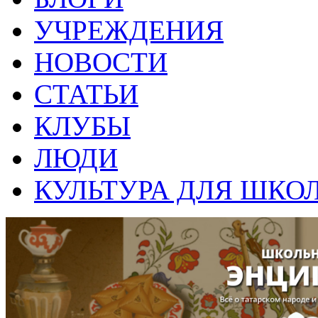
УЧРЕЖДЕНИЯ
НОВОСТИ
СТАТЬИ
КЛУБЫ
ЛЮДИ
КУЛЬТУРА ДЛЯ ШКО