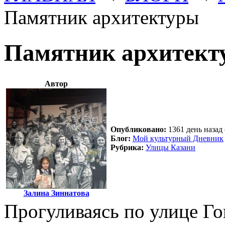
Памятник архитектуры
Памятник архитект
Автор
Опубликовано:
1361 день назад 
Блог:
Мой культурный Дневник
Рубрика:
Улицы Казани
Залина Зиннатова
Прогуливаясь по улице Г