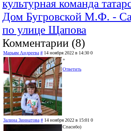
культурная команда татар
Дом Бугровской М.Ф. - Са
по улице Щапова
Комментарии (
8
)
Марьям Андреева
#
14 ноября 2022 в 14:30
0
+
Ответить
Залина Зиннатова
#
14 ноября 2022 в 15:01
0
Спасибо)