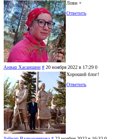
Лови +
Ответить
Анвар Хасаншин
#
20 ноября 2022 в 17:29
0
Хороший блог!
Ответить
Зайнап Валиахметова
#
23 ноября 2022 в 16:32
0