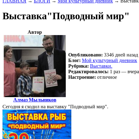
ГЛАВНАЯ
→
БЛОГИ
→
Мой культурный дневник
→
Выставк
Выставка"Подводный мир"
Автор
Опубликовано:
3346 дней назад
Блог:
Мой культурный дневник
Рубрика:
Выставки.
Редактировалось:
1 раз — вчера
Настроение:
отличное
Алмаз Мыльников
Сегодня я сходил на выставку "Подводный мир".