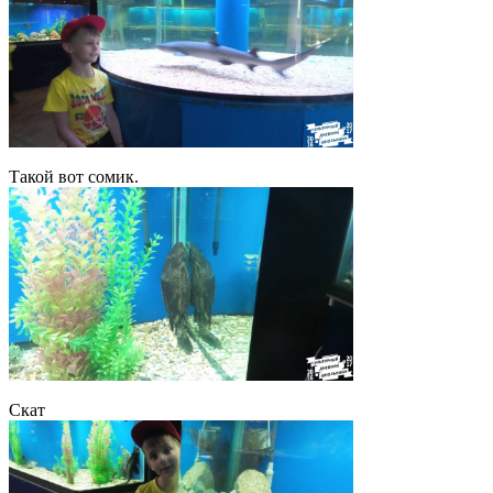
Такой вот сомик.
Скат