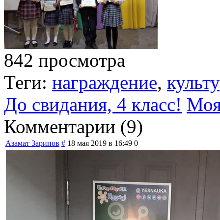
842 просмотра
Теги:
награждение
,
культ
До свидания, 4 класс!
Моя
Комментарии (
9
)
Азамат Зарипов
#
18 мая 2019 в 16:49
0