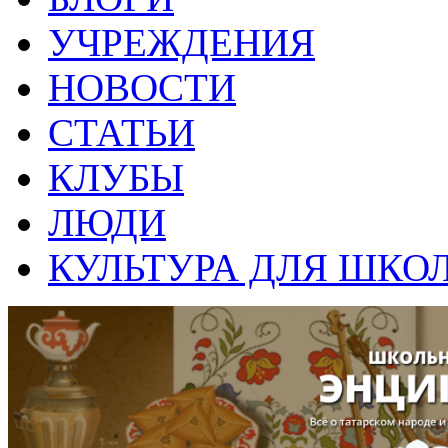
УЧРЕЖДЕНИЯ
НОВОСТИ
СТАТЬИ
КЛУБЫ
ЛЮДИ
КУЛЬТУРА ДЛЯ ШКО