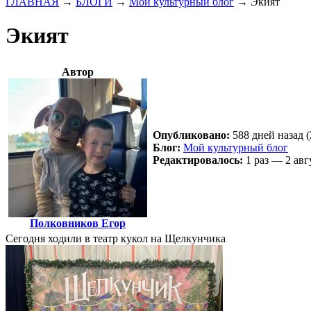
ГЛАВНАЯ
→
БЛОГИ
→
Мой культурный блог
→
Экият
Экият
Автор
Опубликовано:
588 дней назад (
Блог:
Мой культурный блог
Редактировалось:
1 раз — 2 авг
Полковников Егор
Сегодня ходили в театр кукол на Щелкунчика