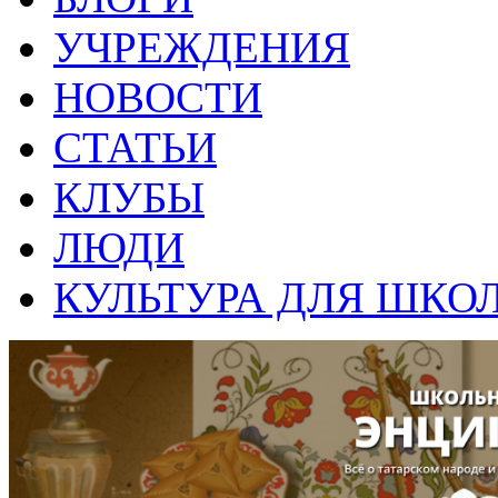
УЧРЕЖДЕНИЯ
НОВОСТИ
СТАТЬИ
КЛУБЫ
ЛЮДИ
КУЛЬТУРА ДЛЯ ШКО