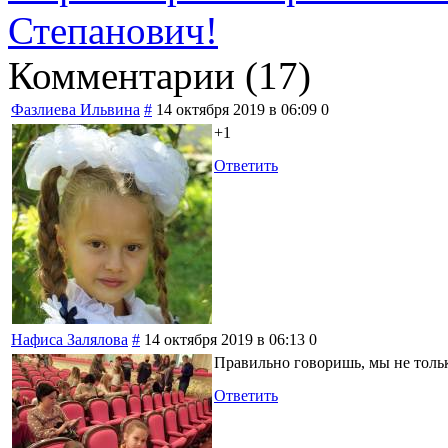
Степанович!
Комментарии (
17
)
Фазлиева Ильвина
#
14 октября 2019 в 06:09
0
+1
Ответить
Нафиса Залялова
#
14 октября 2019 в 06:13
0
Правильно говоришь, мы не тольк
Ответить