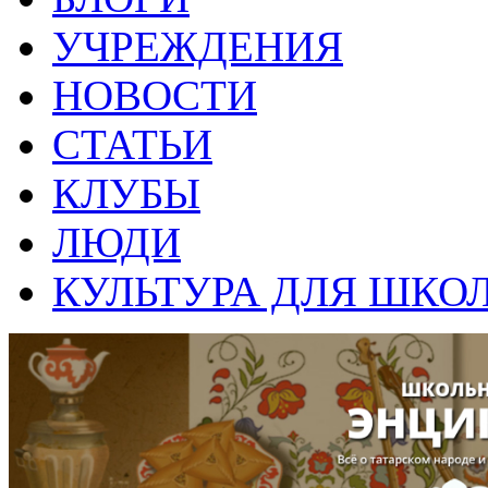
УЧРЕЖДЕНИЯ
НОВОСТИ
СТАТЬИ
КЛУБЫ
ЛЮДИ
КУЛЬТУРА ДЛЯ ШКО