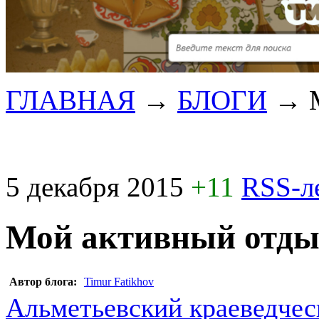
ГЛАВНАЯ
→
БЛОГИ
→
5 декабря 2015
+11
RSS-л
Мой активный отды
Автор блога:
Timur Fatikhov
Альметьевский краеведчес