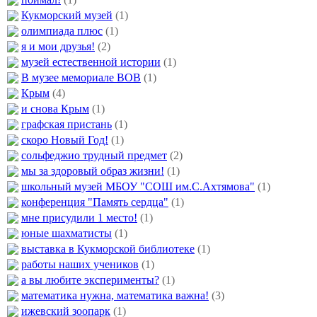
Кукморский музей
(1)
олимпиада плюс
(1)
я и мои друзья!
(2)
музей естественной истории
(1)
В музее мемориале ВОВ
(1)
Крым
(4)
и снова Крым
(1)
графская пристань
(1)
скоро Новый Год!
(1)
сольфеджио трудный предмет
(2)
мы за здоровый образ жизни!
(1)
школьный музей МБОУ "СОШ им.С.Ахтямова"
(1)
конференция "Память сердца"
(1)
мне присудили 1 место!
(1)
юные шахматисты
(1)
выставка в Кукморской библиотеке
(1)
работы наших учеников
(1)
а вы любите эксперименты?
(1)
математика нужна, математика важна!
(3)
ижевский зоопарк
(1)