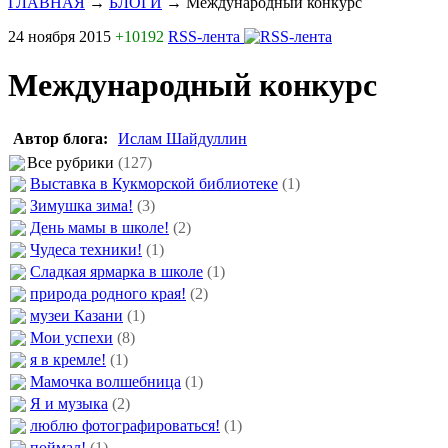
ГЛАВНАЯ
→
БЛОГИ
→
Международный конкурс
24 ноября 2015
+10192
RSS-лента
Международный конкурс
Автор блога:
Ислам Шайдуллин
Все рубрики
(127)
Выставка в Кукморской библиотеке
(1)
Зимушка зима!
(3)
День мамы в школе!
(2)
Чудеса техники!
(1)
Сладкая ярмарка в школе
(1)
природа родного края!
(2)
музеи Казани
(1)
Мои успехи
(8)
я в кремле!
(1)
Мамочка волшебница
(1)
Я и музыка
(2)
люблю фотографироваться!
(1)
поймал!
(1)