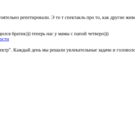
ятельно репетировали. Э то т спектакль про то, как другие живо
ился братик))) теперь нас у мамы с папой четверо)))
ости
ектр". Каждый день мы решали увлекательные задачи и головолом