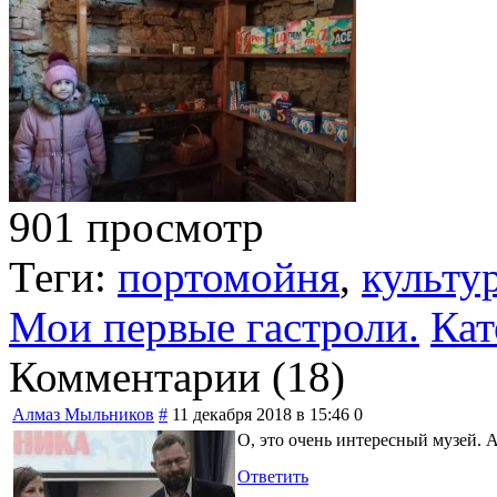
901 просмотр
Теги:
портомойня
,
культу
Мои первые гастроли.
Кат
Комментарии (
18
)
Алмаз Мыльников
#
11 декабря 2018 в 15:46
0
О, это очень интересный музей. А
Ответить