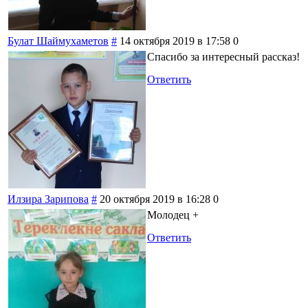
Булат Шаймухаметов
#
14 октября 2019 в 17:58
0
Спасибо за интересный рассказ!
Ответить
Илзира Зарипова
#
20 октября 2019 в 16:28
0
Молодец +
Ответить