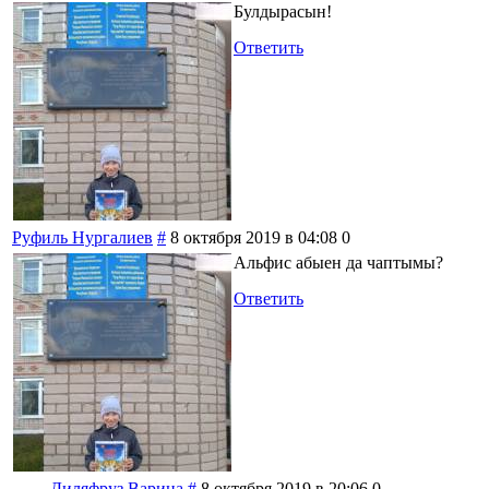
Булдырасын!
Ответить
Руфиль Нургалиев
#
8 октября 2019 в 04:08
0
Альфис абыен да чаптымы?
Ответить
Диляфруз Варина
#
8 октября 2019 в 20:06
0