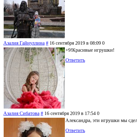
Азалия Гайнуллина
#
16 сентября 2019 в 08:09
0
+9!Красивые игрушки!
Ответить
Азалия Сибатова
#
16 сентября 2019 в 17:54
0
Александра, эти игрушки мы сдел
Ответить