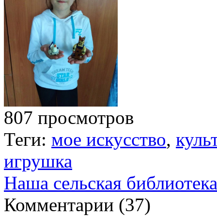
807 просмотров
Теги:
мое искусство
,
куль
игрушка
Наша сельская библиотек
Комментарии (
37
)