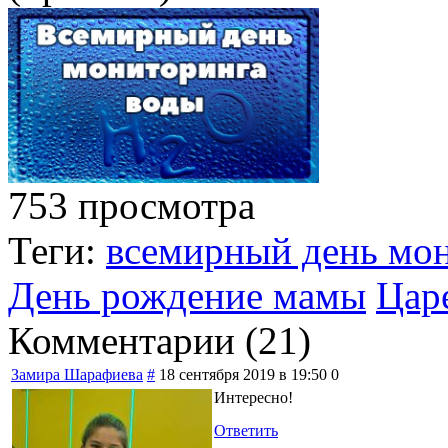
753 просмотра
Теги:
всемирный день мо
День рождение мамы
Цар
Комментарии (
21
)
Замира Шарафиева
#
18 сентября 2019 в 19:50
0
Интересно!
Ответить