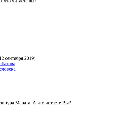
А что читаете вы?
12 сентября 2019)
ибатова
еловека
зинура Марата. А что читаете Вы?