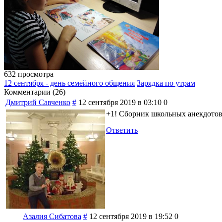
632 просмотра
12 сентября - день семейного общения
Зарядка по утрам
Комментарии (
26
)
Дмитрий Савченко
#
12 сентября 2019 в 03:10
0
+1! Сборник школьных анекдотов 
Ответить
Азалия Сибатова
#
12 сентября 2019 в 19:52
0