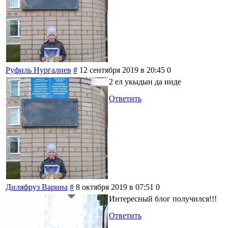
Руфиль Нургалиев
#
12 сентября 2019 в 20:45
0
2 ел укыдын да инде
Ответить
Диляфруз Варина
#
8 октября 2019 в 07:51
0
Интересный блог получился!!!
Ответить