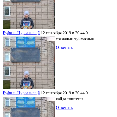
Руфиль Нургалиев
#
12 сентября 2019 в 20:44
0
сокланып туймаслык
Ответить
Руфиль Нургалиев
#
12 сентября 2019 в 20:44
0
кайда төштегез
Ответить