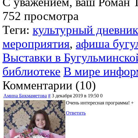
С уважением, ваш Роман 
752 просмотра
Теги:
культурный дневни
мероприятия
,
афиша бугу
Выставки в Бугульминско
библиотеке
В мире инфор
Комментарии (
10
)
Амина Бикмаметова
#
3 декабря 2019 в 19:50
0
Очень интересная программа! +
Ответить