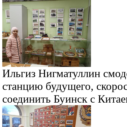
Ильгиз Нигматуллин смо
станцию будущего, скоро
соединить Буинск с Кита