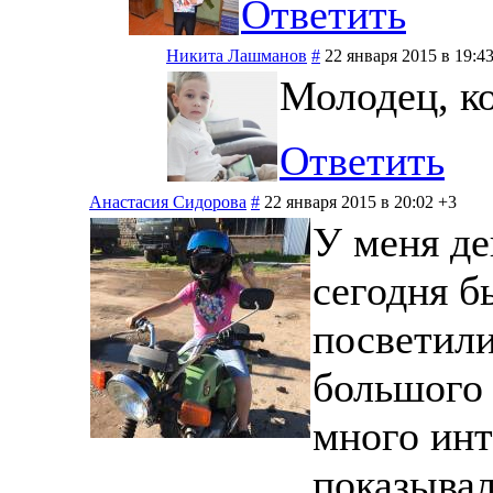
Ответить
Никита Лашманов
#
22 января 2015 в 19:4
Молодец, ко
Ответить
Анастасия Сидорова
#
22 января 2015 в 20:02
+3
У меня де
сегодня б
посветил
большого 
много инт
показывал