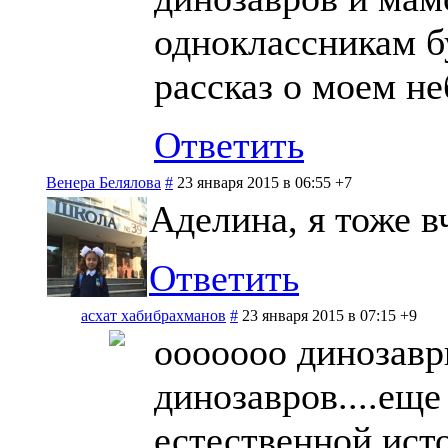
одноклассникам б
рассказ о моем н
Ответить
Венера Белялова
#
23 января 2015 в 06:55
+7
Аделина, я тоже в
Ответить
асхат хабибрахманов
#
23 января 2015 в 07:15
+9
ооооооо динозав
динозавров....еще
естественной ист