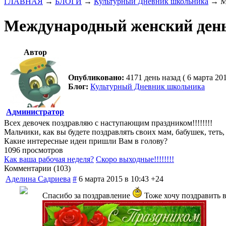
ГЛАВНАЯ
→
БЛОГИ
→
Культурный Дневник школьника
→
М
Международный женский ден
Автор
Опубликовано:
4171 день назад ( 6 марта 20
Блог:
Культурный Дневник школьника
Администратор
Всех девочек поздравляю с наступающим праздником!!!!!!!!
Мальчики, как вы будете поздравлять своих мам, бабушек, теть
Какие интересные идеи пришли Вам в голову?
1096 просмотров
Как ваша рабочая неделя?
Скоро выходные!!!!!!!!
Комментарии (
103
)
Аделина Садриева
#
6 марта 2015 в 10:43
+24
Спасибо за поздравление
Тоже хочу поздравить 