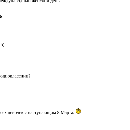
еждународный женский день
ь
15)
, одноклассниц?
всех девочек с наступающим 8 Марта.