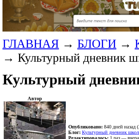
ГЛАВНАЯ
→
БЛОГИ
→
→
Культурный дневник ш
Культурный дневни
Автор
Опубликовано:
840 дней назад (
Блог:
Культурный дневник школ
Редактировалось:
1 раз — вчера