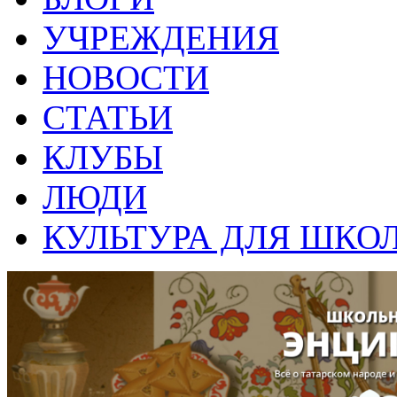
УЧРЕЖДЕНИЯ
НОВОСТИ
СТАТЬИ
КЛУБЫ
ЛЮДИ
КУЛЬТУРА ДЛЯ ШКО