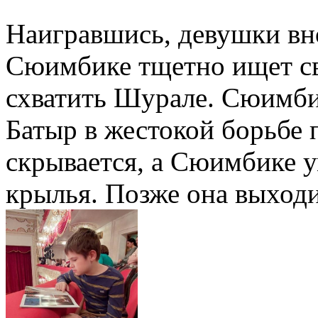
Наигравшись, девушки вн
Сюимбике тщетно ищет св
схватить Шурале. Сюимби
Батыр в жестокой борьбе 
скрывается, а Сюимбике у
крылья. Позже она выходи