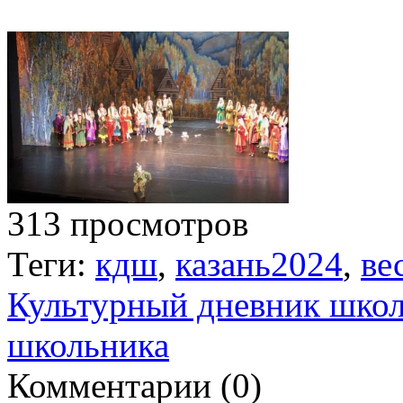
313 просмотров
Теги:
кдш
,
казань2024
,
ве
Культурный дневник шко
школьника
Комментарии (
0
)