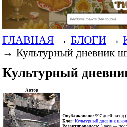
ГЛАВНАЯ
→
БЛОГИ
→
→
Культурный дневник ш
Культурный дневни
Автор
Опубликовано:
997 дней назад (
Блог:
Культурный дневник школ
Редактировалось:
3 раза — посл