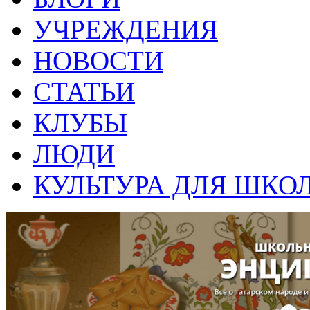
УЧРЕЖДЕНИЯ
НОВОСТИ
СТАТЬИ
КЛУБЫ
ЛЮДИ
КУЛЬТУРА ДЛЯ ШКО