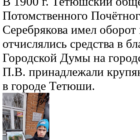
В 1900 г. Тетюшский общ
Потомственного Почётног
Серебрякова имел оборот 
отчислялись средства в б
Городской Думы на город
П.В. принадлежали крупя
в городе Тетюши.