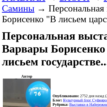
Самины
→
Персональная 
Борисенко "В лисьем царст
Персональная выст
Варвары Борисенко 
лисьем государстве..
Автор
Опубликовано:
2752 дня назад (
Блог:
Культурный блог Суфияр
Рубрика:
Выставки в Набережн