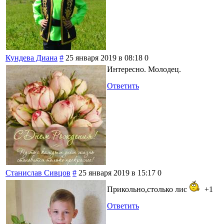
Кундева Диана
#
25 января 2019 в 08:18
0
Интересно. Молодец.
Ответить
Станислав Сивцов
#
25 января 2019 в 15:17
0
Прикольно,столько лис
+1
Ответить