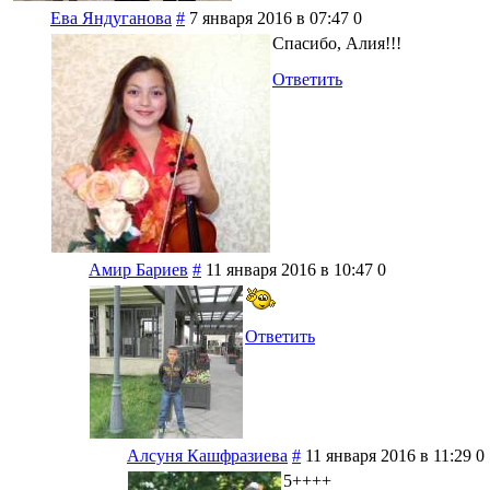
Ева Яндуганова
#
7 января 2016 в 07:47
0
Спасибо, Алия!!!
Ответить
Амир Бариев
#
11 января 2016 в 10:47
0
Ответить
Алсуня Кашфразиева
#
11 января 2016 в 11:29
0
5++++