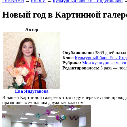
ГЛАВНАЯ
→
БЛОГИ
→
Культурный блог Евы Яндугановой
Новый год в Картинной га
Автор
Опубликовано:
3869 дней назад 
Блог:
Культурный блог Евы Янд
Рубрика:
Мои культурные меро
Редактировалось:
3 раза — посл
Ева Яндуганова
В нашей Картинной галерее в этом году впервые стали пров
празднике всем нашим дружным классом