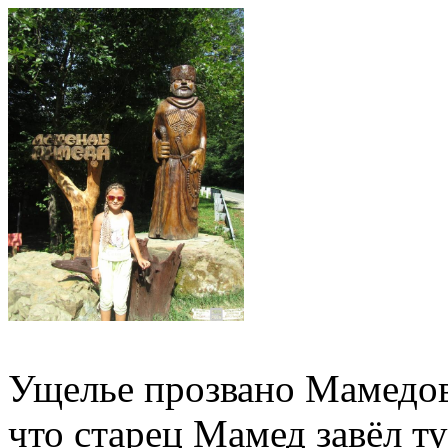
Ущелье прозвано Мамедовы
что старец Мамед завёл ту