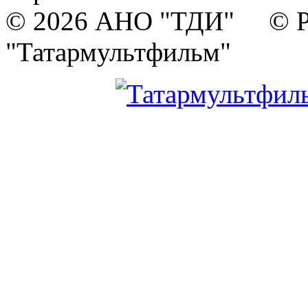
© 2026 АНО "ТДИ" © Р
"Татармультфильм"