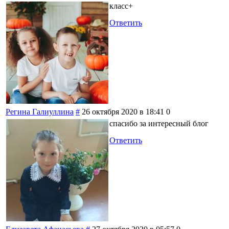
класс+
Ответить
Регина Галиуллина
#
26 октября 2020 в 18:41
0
спасибо за интересный блог
Ответить