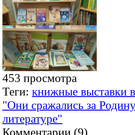
453 просмотра
Теги:
книжные выставки в
"Они сражались за Родин
литературе"
Комментарии (
9
)