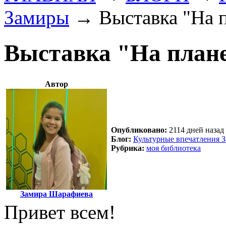
Замиры
→
Выставка "На 
Выставка "На план
Автор
Опубликовано:
2114 дней назад 
Блог:
Культурные впечатления 
Рубрика:
моя библиотека
Замира Шарафиева
Привет всем!