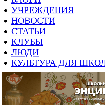
УЧРЕЖДЕНИЯ
НОВОСТИ
СТАТЬИ
КЛУБЫ
ЛЮДИ
КУЛЬТУРА ДЛЯ ШКО