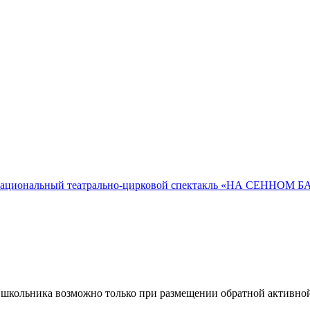
ациональный театрально-цирковой спектакль «НА СЕННОМ Б
 школьника возможно только при размещении обратной активной