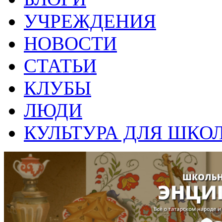
УЧРЕЖДЕНИЯ
НОВОСТИ
СТАТЬИ
КЛУБЫ
ЛЮДИ
КУЛЬТУРА ДЛЯ ШКО