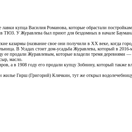
е лавки купца Василия Романова, которые обрастали постройкам
в ТЮЗ. У Журавлева был приют для бездомных в начале Баумана 
ие казармы (название свое они получили в XX веке, когда город
льница. В Усадах стоит дом-усадьба Журавлева, который в 2016
ду ее продали Журавлевым, которые владели тремя деревнями — 
сыр, масло.
ов, а в 1908 году его продали купцу Зобнину, который также вл
 и жилье Гирш (Григорий) Клячкин, тут же открыл водолечебниц