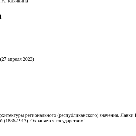
Г.А. Клячкина
а
(27 апреля 2023)
рхитектуры регионального (республиканского) значения. Лавки В
ай (1886-1913). Охраняется государством".