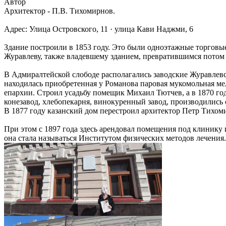
Автор
Архитектор - П.В. Тихомирнов.
Адрес: Улица Островского, 11 · улица Кави Наджми, 6
Здание построили в 1853 году. Это были одноэтажные торговы
Журавлеву, также владевшему зданием, превратившимся потом 
В Адмиралтейской слободе располагались заводские Журавлевск
находилась приобретенная у Романова паровая мукомольная ме
епархии. Строил усадьбу помещик Михаил Тютчев, а в 1870 го
конезавод, хлебопекарня, винокуренный завод, производились 
В 1877 году казанский дом перестроил архитектор Петр Тихомир
При этом с 1897 года здесь арендовал помещения под клинику
она стала называться Институтом физических методов лечения.