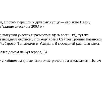
и, а потом перешли к другому купцу — его зятю Ивану
(здание снесено в 2003-м).
 выкупил участок и разместил здесь военных), тут же
-м передали местному приходу храма Святой Троицы Казанской
Чубарово, Толмачами и Усадами. В последней располагались
адел домом на Бутлерова, 14.
у с кабинетом для лечения электричеством и массажем. Потом