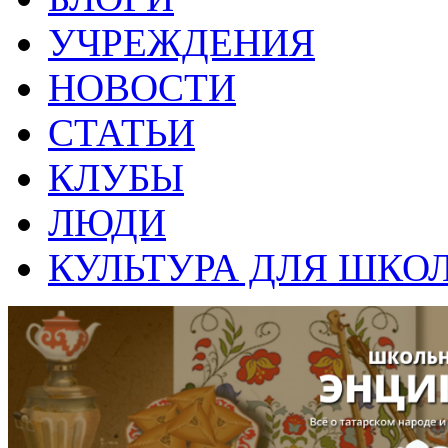
УЧРЕЖДЕНИЯ
НОВОСТИ
СТАТЬИ
КЛУБЫ
ЛЮДИ
КУЛЬТУРА ДЛЯ ШКО