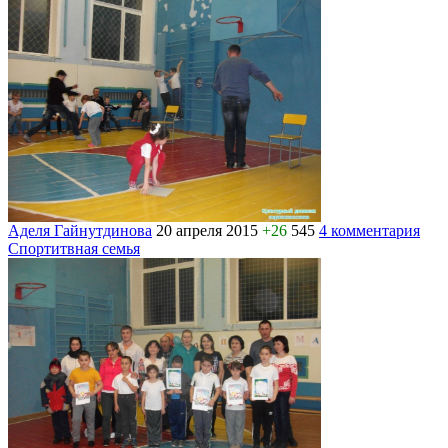
Аделя Гайнутдинова
20 апреля 2015
+26
545
4 комментария
Спортитвная семья