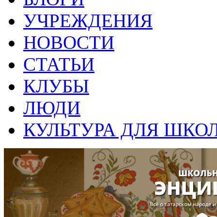
УЧРЕЖДЕНИЯ
НОВОСТИ
СТАТЬИ
КЛУБЫ
ЛЮДИ
КУЛЬТУРА ДЛЯ ШКО